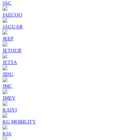
JAC
JAECOO
JAGUAR
JEEP
JETOUR
JETTA
JIDU
JMC
JMEV
KAIYI
KG MOBILITY
KIA