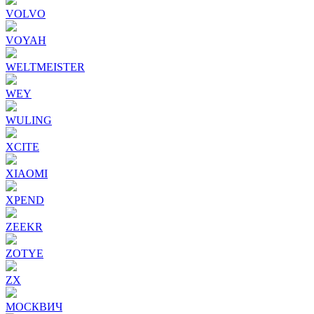
VOLVO
VOYAH
WELTMEISTER
WEY
WULING
XCITE
XIAOMI
XPEND
ZEEKR
ZOTYE
ZX
МОСКВИЧ