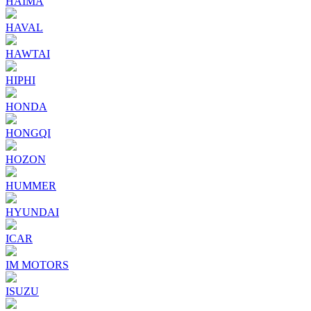
HAIMA
HAVAL
HAWTAI
HIPHI
HONDA
HONGQI
HOZON
HUMMER
HYUNDAI
ICAR
IM MOTORS
ISUZU