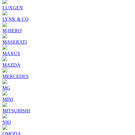
LUXGEN
LYNK & CO
M-HERO
MASERATI
MAXUS
MAZDA
MERCEDES
MG
MINI
MITSUBISHI
NIO
OMODA