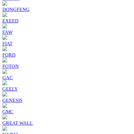
DONGFENG
EXEED
FAW
FIAT
FORD
FOTON
GAC
GEELY
GENESIS
GMC
GREAT WALL