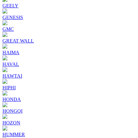
GEELY
GENESIS
GMC
GREAT WALL
HAIMA
HAVAL
HAWTAI
HIPHI
HONDA
HONGQI
HOZON
HUMMER