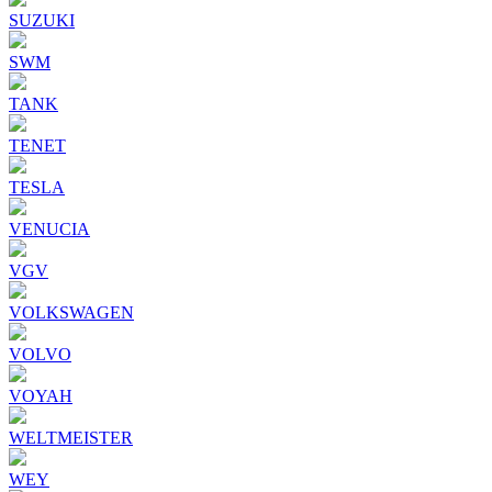
SUZUKI
SWM
TANK
TENET
TESLA
VENUCIA
VGV
VOLKSWAGEN
VOLVO
VOYAH
WELTMEISTER
WEY