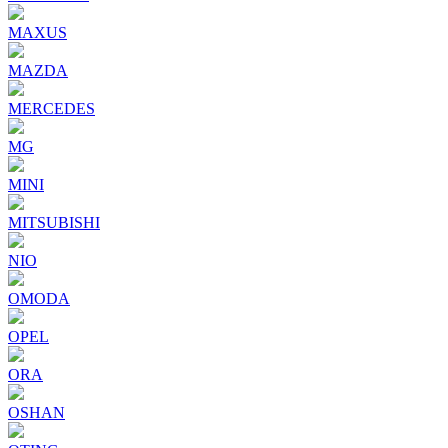
MAXUS
MAZDA
MERCEDES
MG
MINI
MITSUBISHI
NIO
OMODA
OPEL
ORA
OSHAN