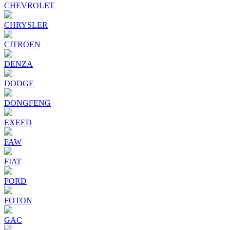
CHEVROLET
CHRYSLER
CITROEN
DENZA
DODGE
DONGFENG
EXEED
FAW
FIAT
FORD
FOTON
GAC